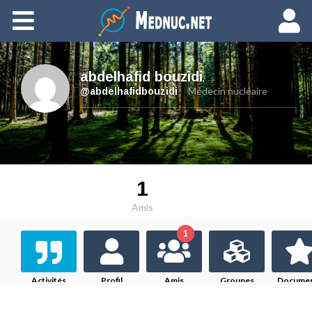
Ajouter du contenu
abdelhafid bouzidi
,
Médecin nucléaire
@abdelhafidbouzidi
1
Amis
1
Activités
Profil
Amis
Groupes
Docume