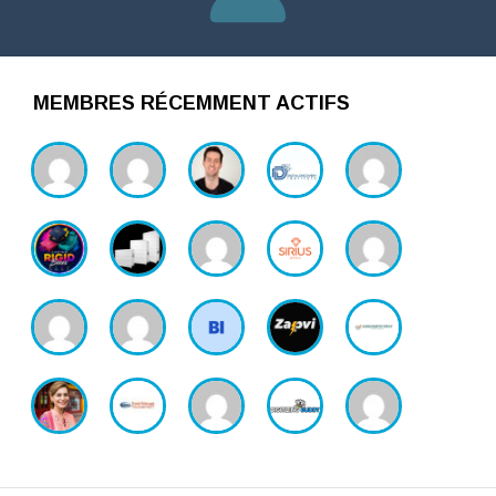
MEMBRES RÉCEMMENT ACTIFS