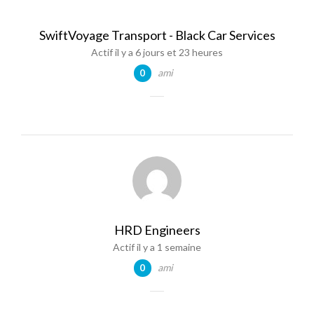
SwiftVoyage Transport - Black Car Services
Actif il y a 6 jours et 23 heures
ami
0
HRD Engineers
Actif il y a 1 semaine
ami
0