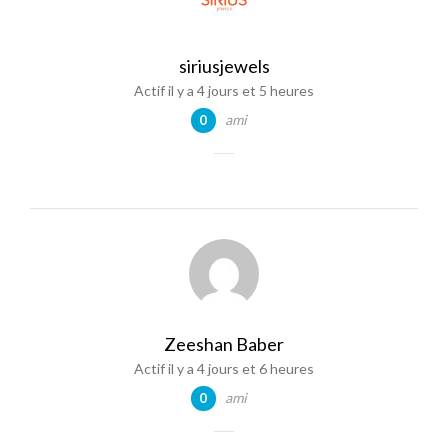
siriusjewels
Actif il y a 4 jours et 5 heures
ami
0
Zeeshan Baber
Actif il y a 4 jours et 6 heures
ami
0