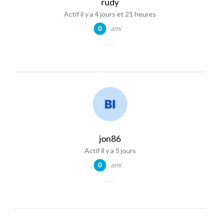
rudy
Actif il y a 4 jours et 21 heures
ami
0
jon86
Actif il y a 5 jours
ami
0