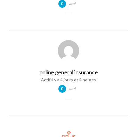
ami
0
online general insurance
Actif il y a 4 jours et 4 heures
ami
0