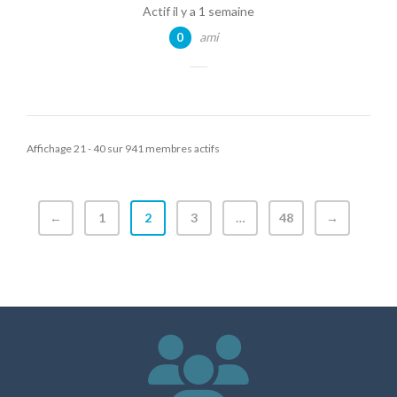
Actif il y a 1 semaine
ami
0
Affichage 21 - 40 sur 941 membres actifs
←
1
2
3
…
48
→