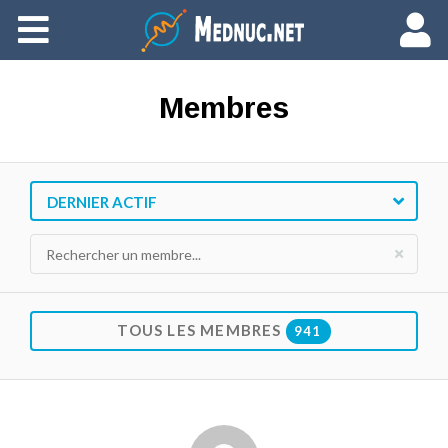
Ajouter du contenu
Membres
DERNIER ACTIF
TOUS LES MEMBRES
941