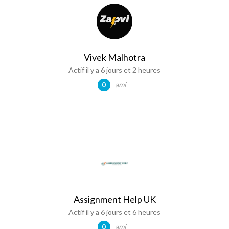
Vivek Malhotra
Actif il y a 6 jours et 2 heures
ami
0
Assignment Help UK
Actif il y a 6 jours et 6 heures
ami
0