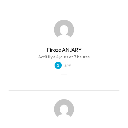
Firoze ANJARY
Actif il y a 4 jours et 7 heures
ami
1